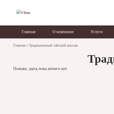
Vthae - тайский
массаж и спа
Главная
О компании
Услуги
Главная
»
Традиционный тайский массаж
Трад
Похоже, здесь пока ничего нет.