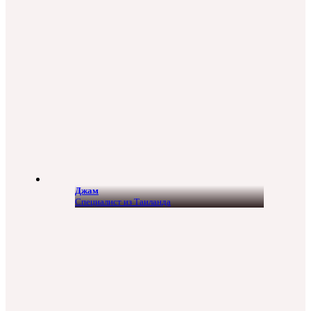
Джам
Специалист из Таиланда